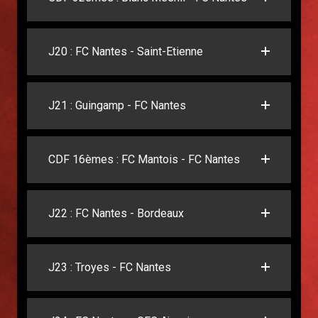
J20 : FC Nantes - Saint-Etienne
J21 : Guingamp - FC Nantes
CDF 16èmes : FC Mantois - FC Nantes
J22 : FC Nantes - Bordeaux
J23 : Troyes - FC Nantes