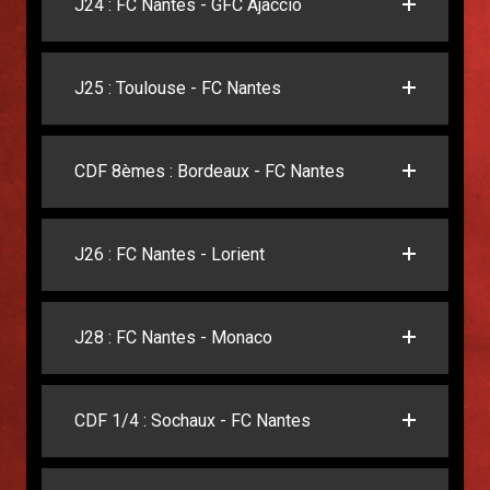
J24 : FC Nantes - GFC Ajaccio
J25 : Toulouse - FC Nantes
CDF 8èmes : Bordeaux - FC Nantes
J26 : FC Nantes - Lorient
J28 : FC Nantes - Monaco
CDF 1/4 : Sochaux - FC Nantes