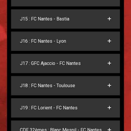
J15 : FC Nantes - Bastia
J16 : FC Nantes - Lyon
J17 : GFC Ajaccio - FC Nantes
J18 : FC Nantes - Toulouse
J19 : FC Lorient - FC Nantes
CDF 32èmes : Blanc Mesnil - FC Nantes