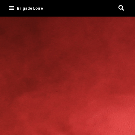
Skip
Brigade Loire
to
content