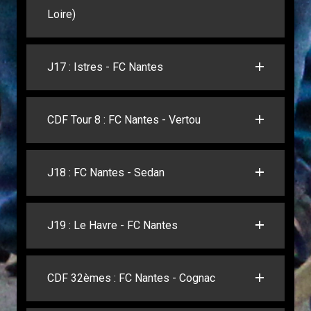
Loire)
J17 : Istres - FC Nantes
CDF Tour 8 : FC Nantes - Vertou
J18 : FC Nantes - Sedan
J19 : Le Havre - FC Nantes
CDF 32èmes : FC Nantes - Cognac