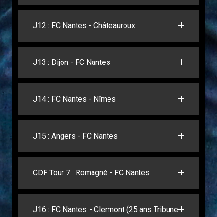
J12 : FC Nantes - Châteauroux
J13 : Dijon - FC Nantes
J14 : FC Nantes - Nîmes
J15 : Angers - FC Nantes
CDF Tour 7 : Romagné - FC Nantes
J16 : FC Nantes - Clermont (25 ans Tribune