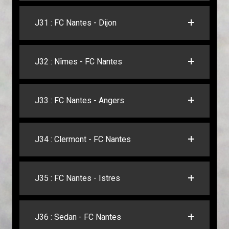
J31 : FC Nantes - Dijon
J32 : Nîmes - FC Nantes
J33 : FC Nantes - Angers
J34 : Clermont - FC Nantes
J35 : FC Nantes - Istres
J36 : Sedan - FC Nantes