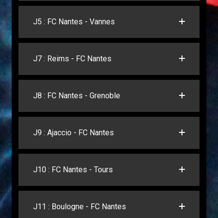
J5 : FC Nantes - Vannes
J7 : Reims - FC Nantes
J8 : FC Nantes - Grenoble
J9 : Ajaccio - FC Nantes
J10 : FC Nantes - Tours
J11 : Boulogne - FC Nantes