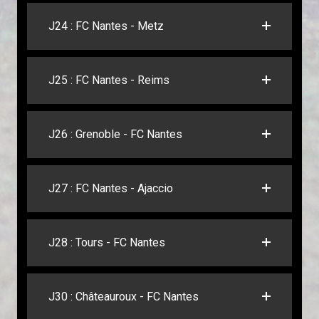
J24 : FC Nantes - Metz
J25 : FC Nantes - Reims
J26 : Grenoble - FC Nantes
J27 : FC Nantes - Ajaccio
J28 : Tours - FC Nantes
J30 : Châteauroux - FC Nantes