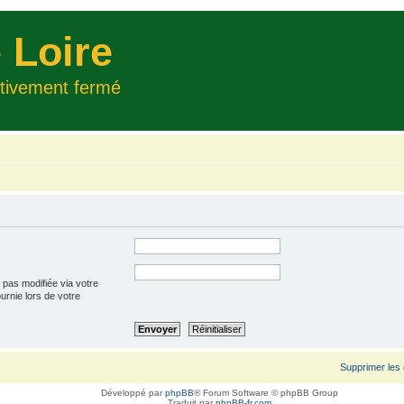
 Loire
itivement fermé
 pas modifiée via votre
ournie lors de votre
Supprimer les
Développé par
phpBB
® Forum Software © phpBB Group
Traduit par
phpBB-fr.com