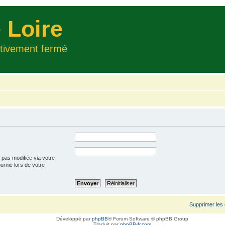
 Loire
itivement fermé
 pas modifiée via votre
ournie lors de votre
Supprimer les
Développé par
phpBB
® Forum Software © phpBB Group
Traduit par
phpBB-fr.com