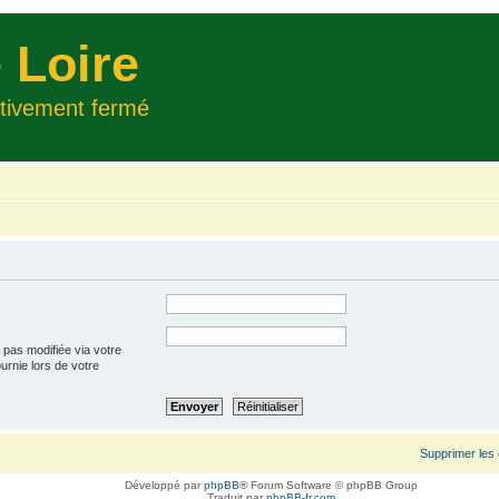
 Loire
itivement fermé
 pas modifiée via votre
ournie lors de votre
Supprimer les
Développé par
phpBB
® Forum Software © phpBB Group
Traduit par
phpBB-fr.com