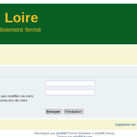
 Loire
itivement fermé
 pas modifiée via votre
ournie lors de votre
Supprimer les
Développé par
phpBB
® Forum Software © phpBB Group
Traduit par
phpBB-fr.com