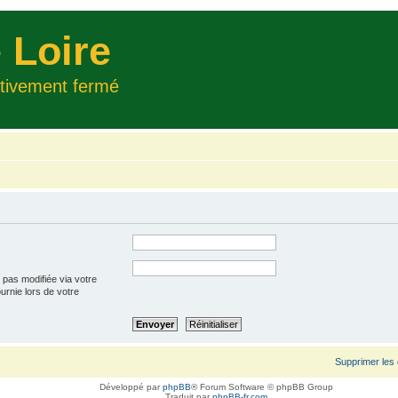
 Loire
itivement fermé
 pas modifiée via votre
ournie lors de votre
Supprimer les
Développé par
phpBB
® Forum Software © phpBB Group
Traduit par
phpBB-fr.com