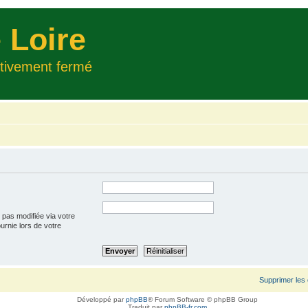
 Loire
itivement fermé
 pas modifiée via votre
ournie lors de votre
Supprimer les
Développé par
phpBB
® Forum Software © phpBB Group
Traduit par
phpBB-fr.com