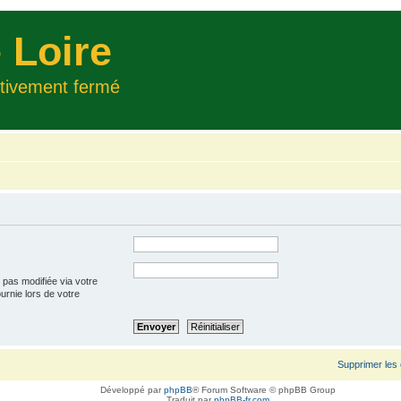
 Loire
itivement fermé
 pas modifiée via votre
ournie lors de votre
Supprimer les
Développé par
phpBB
® Forum Software © phpBB Group
Traduit par
phpBB-fr.com