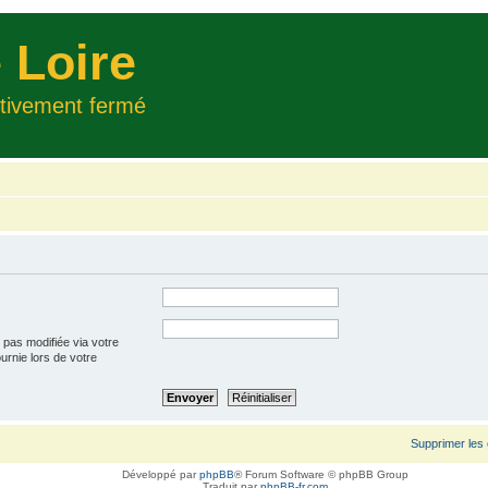
 Loire
itivement fermé
 pas modifiée via votre
ournie lors de votre
Supprimer les
Développé par
phpBB
® Forum Software © phpBB Group
Traduit par
phpBB-fr.com