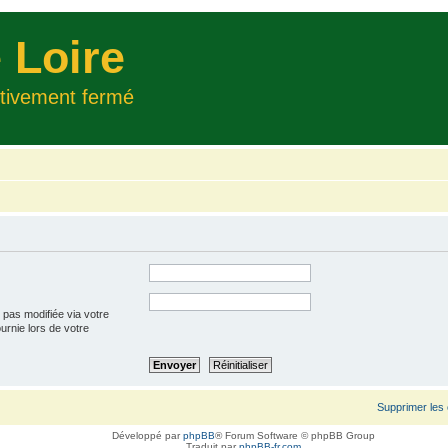
 Loire
itivement fermé
 pas modifiée via votre
ournie lors de votre
Supprimer les
Développé par
phpBB
® Forum Software © phpBB Group
Traduit par
phpBB-fr.com