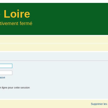
 Loire
itivement fermé
passe
 ligne pour cette session
Supprimer les