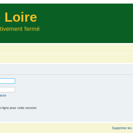
 Loire
itivement fermé
passe
 ligne pour cette session
Supprimer les