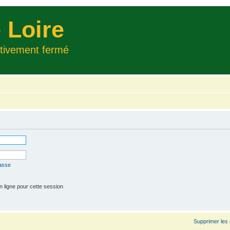
 Loire
itivement fermé
passe
 ligne pour cette session
Supprimer les