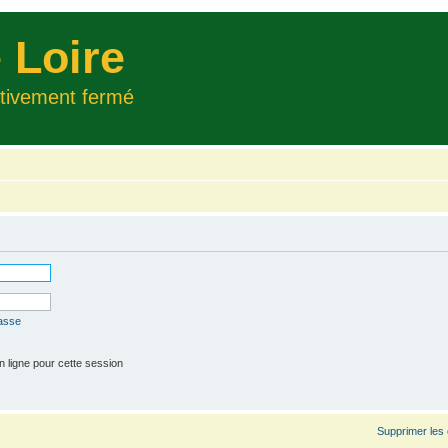
 Loire
itivement fermé
passe
 ligne pour cette session
Supprimer les