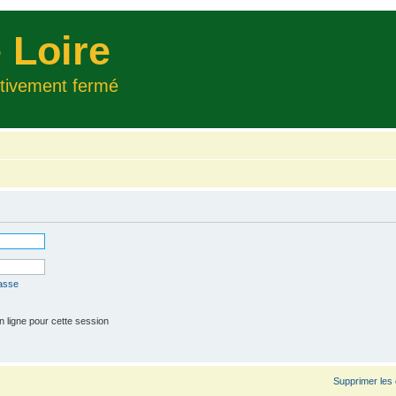
 Loire
itivement fermé
passe
 ligne pour cette session
Supprimer les