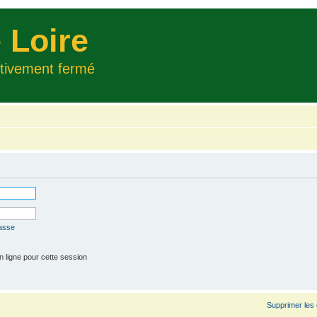
 Loire
itivement fermé
passe
 ligne pour cette session
Supprimer les