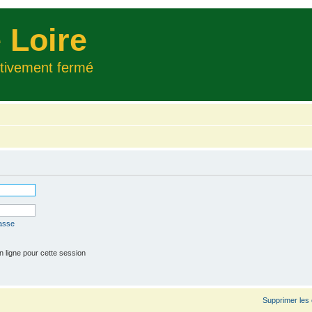
 Loire
itivement fermé
passe
 ligne pour cette session
Supprimer les