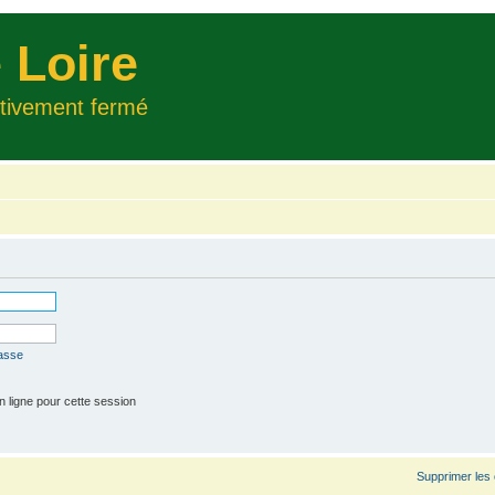
 Loire
itivement fermé
passe
 ligne pour cette session
Supprimer les