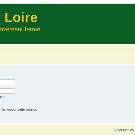
 Loire
itivement fermé
passe
 ligne pour cette session
Supprimer les