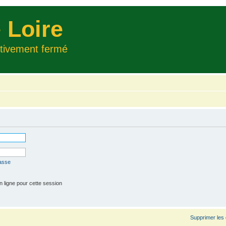
 Loire
itivement fermé
passe
 ligne pour cette session
Supprimer les