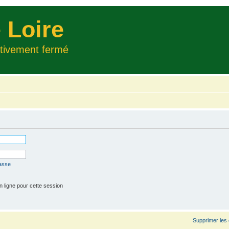
 Loire
itivement fermé
passe
 ligne pour cette session
Supprimer les