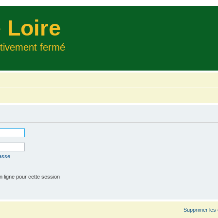
 Loire
itivement fermé
passe
 ligne pour cette session
Supprimer les