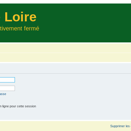
 Loire
itivement fermé
passe
 ligne pour cette session
Supprimer les