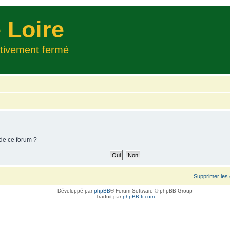
 Loire
itivement fermé
 de ce forum ?
Supprimer les
Développé par
phpBB
® Forum Software © phpBB Group
Traduit par
phpBB-fr.com