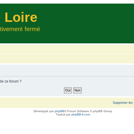
 Loire
itivement fermé
 de ce forum ?
Supprimer les
Développé par
phpBB
® Forum Software © phpBB Group
Traduit par
phpBB-fr.com