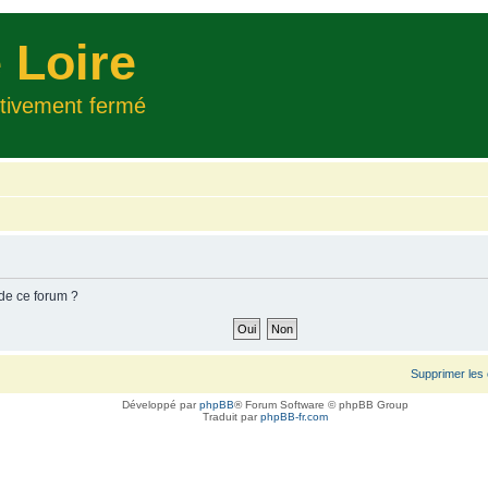
 Loire
itivement fermé
 de ce forum ?
Supprimer les
Développé par
phpBB
® Forum Software © phpBB Group
Traduit par
phpBB-fr.com