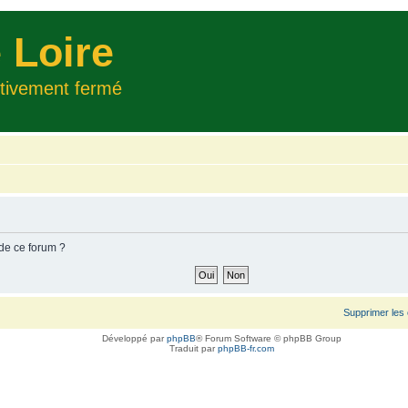
 Loire
itivement fermé
 de ce forum ?
Supprimer les
Développé par
phpBB
® Forum Software © phpBB Group
Traduit par
phpBB-fr.com