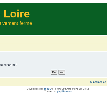
 Loire
itivement fermé
 de ce forum ?
Supprimer les
Développé par
phpBB
® Forum Software © phpBB Group
Traduit par
phpBB-fr.com