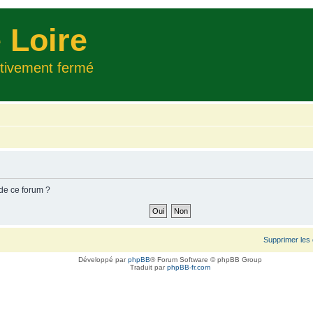
 Loire
itivement fermé
 de ce forum ?
Supprimer les
Développé par
phpBB
® Forum Software © phpBB Group
Traduit par
phpBB-fr.com