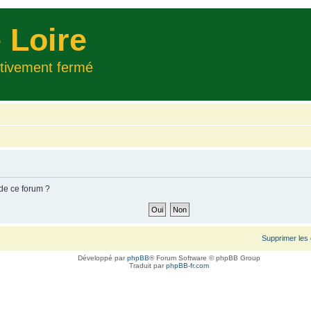
 Loire
itivement fermé
 de ce forum ?
Supprimer les
Développé par
phpBB
® Forum Software © phpBB Group
Traduit par
phpBB-fr.com