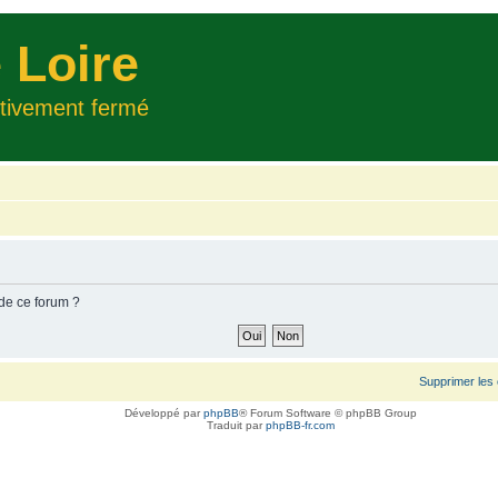
 Loire
itivement fermé
 de ce forum ?
Supprimer les
Développé par
phpBB
® Forum Software © phpBB Group
Traduit par
phpBB-fr.com