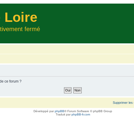
 Loire
itivement fermé
 de ce forum ?
Supprimer les
Développé par
phpBB
® Forum Software © phpBB Group
Traduit par
phpBB-fr.com