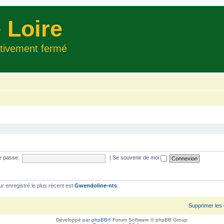
 Loire
itivement fermé
e passe:
|
Se souvenir de moi
ur enregistré le plus récent est
Gwendoline-nts
.
Supprimer les
Développé par
phpBB
® Forum Software © phpBB Group