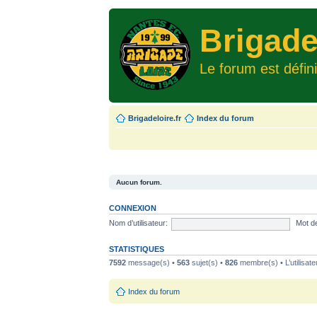
Brigade
Le forum est défin
Brigadeloire.fr
Index du forum
Aucun forum.
CONNEXION
Nom d’utilisateur:
Mot d
STATISTIQUES
7592
message(s) •
563
sujet(s) •
826
membre(s) • L’utilisate
Index du forum