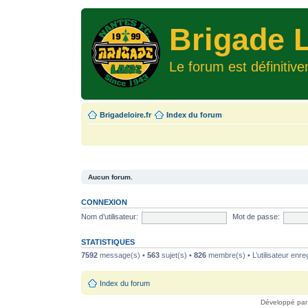
Brigade L
Le forum est définitiv
Brigadeloire.fr
Index du forum
Aucun forum.
CONNEXION
Nom d’utilisateur:
Mot de passe:
STATISTIQUES
7592
message(s) •
563
sujet(s) •
826
membre(s) • L’utilisateur enreg
Index du forum
Développé pa