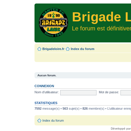
Brigade L
Le forum est définitiv
Brigadeloire.fr
Index du forum
Aucun forum.
CONNEXION
Nom d’utilisateur:
Mot de passe:
STATISTIQUES
7592
message(s) •
563
sujet(s) •
826
membre(s) • L’utilisateur enreg
Index du forum
Développé pa