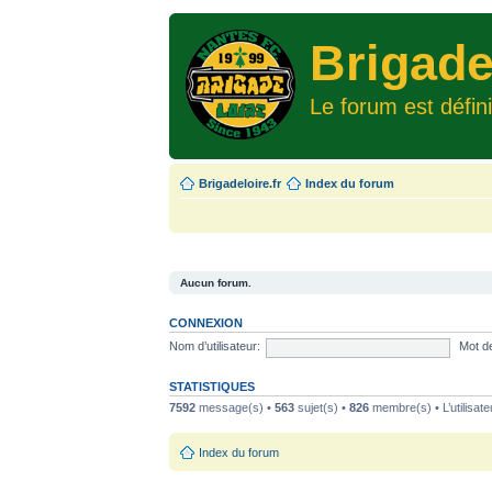
Brigade
Le forum est défin
Brigadeloire.fr
Index du forum
Aucun forum.
CONNEXION
Nom d’utilisateur:
Mot d
STATISTIQUES
7592
message(s) •
563
sujet(s) •
826
membre(s) • L’utilisate
Index du forum