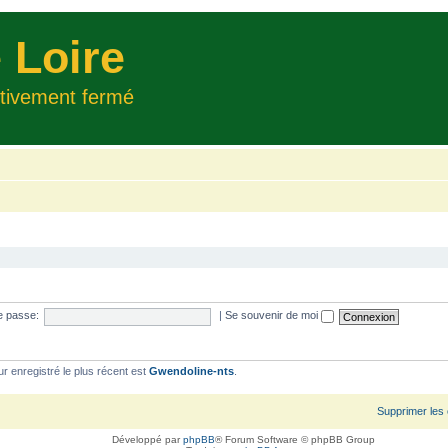
 Loire
itivement fermé
e passe:
|
Se souvenir de moi
ur enregistré le plus récent est
Gwendoline-nts
.
Supprimer les
Développé par
phpBB
® Forum Software © phpBB Group