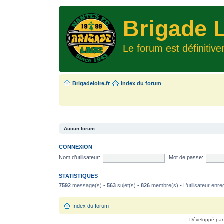
Brigade L
Le forum est définitiv
Brigadeloire.fr
Index du forum
Aucun forum.
CONNEXION
Nom d’utilisateur:
Mot de passe:
STATISTIQUES
7592
message(s) •
563
sujet(s) •
826
membre(s) • L’utilisateur enreg
Index du forum
Développé pa