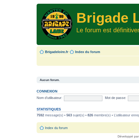
Brigade L
Le forum est définitiv
Brigadeloire.fr
Index du forum
Aucun forum.
CONNEXION
Nom d’utilisateur:
Mot de passe:
STATISTIQUES
7592
message(s) •
563
sujet(s) •
826
membre(s) • L’utilisateur enreg
Index du forum
Développé pa