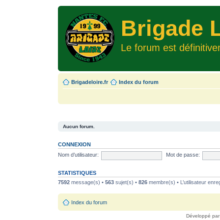
Brigade L
Le forum est définitiv
Brigadeloire.fr
Index du forum
Aucun forum.
CONNEXION
Nom d’utilisateur:
Mot de passe:
STATISTIQUES
7592
message(s) •
563
sujet(s) •
826
membre(s) • L’utilisateur enreg
Index du forum
Développé pa