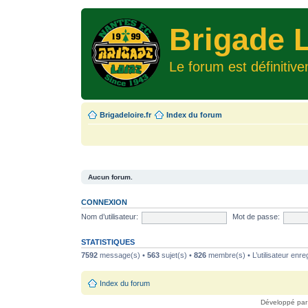
Brigade L
Le forum est définitiv
Brigadeloire.fr
Index du forum
Aucun forum.
CONNEXION
Nom d’utilisateur:
Mot de passe:
STATISTIQUES
7592
message(s) •
563
sujet(s) •
826
membre(s) • L’utilisateur enreg
Index du forum
Développé pa