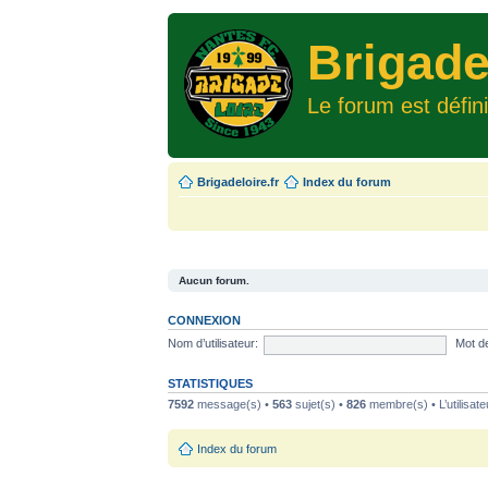
Brigade
Le forum est défin
Brigadeloire.fr
Index du forum
Aucun forum.
CONNEXION
Nom d’utilisateur:
Mot d
STATISTIQUES
7592
message(s) •
563
sujet(s) •
826
membre(s) • L’utilisate
Index du forum