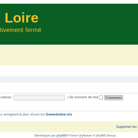
 Loire
itivement fermé
e passe:
|
Se souvenir de moi
ur enregistré le plus récent est
Gwendoline-nts
.
Supprimer les
Développé par
phpBB
® Forum Software © phpBB Group