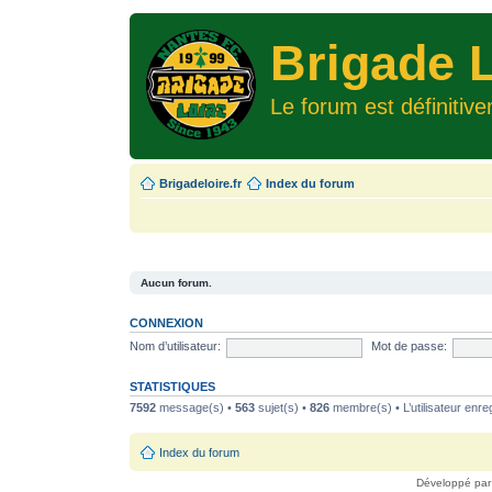
Brigade L
Le forum est définitiv
Brigadeloire.fr
Index du forum
Aucun forum.
CONNEXION
Nom d’utilisateur:
Mot de passe:
STATISTIQUES
7592
message(s) •
563
sujet(s) •
826
membre(s) • L’utilisateur enreg
Index du forum
Développé pa