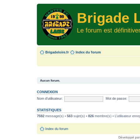
Brigade L
Le forum est définitiv
Brigadeloire.fr
Index du forum
Aucun forum.
CONNEXION
Nom d’utilisateur:
Mot de passe:
STATISTIQUES
7592
message(s) •
563
sujet(s) •
826
membre(s) • L’utilisateur enreg
Index du forum
Développé pa