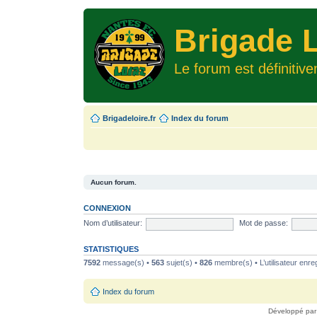
Brigade L
Le forum est définitiv
Brigadeloire.fr
Index du forum
Aucun forum.
CONNEXION
Nom d’utilisateur:
Mot de passe:
STATISTIQUES
7592
message(s) •
563
sujet(s) •
826
membre(s) • L’utilisateur enreg
Index du forum
Développé pa