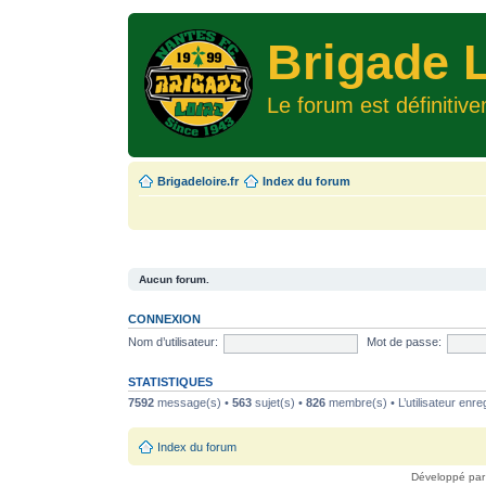
Brigade L
Le forum est définitiv
Brigadeloire.fr
Index du forum
Aucun forum.
CONNEXION
Nom d’utilisateur:
Mot de passe:
STATISTIQUES
7592
message(s) •
563
sujet(s) •
826
membre(s) • L’utilisateur enreg
Index du forum
Développé pa