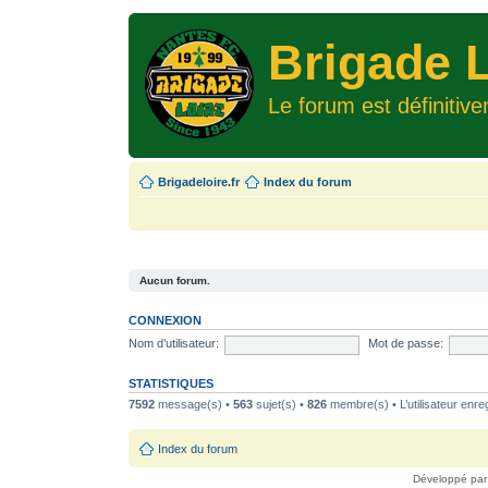
Brigade L
Le forum est définitiv
Brigadeloire.fr
Index du forum
Aucun forum.
CONNEXION
Nom d’utilisateur:
Mot de passe:
STATISTIQUES
7592
message(s) •
563
sujet(s) •
826
membre(s) • L’utilisateur enreg
Index du forum
Développé pa