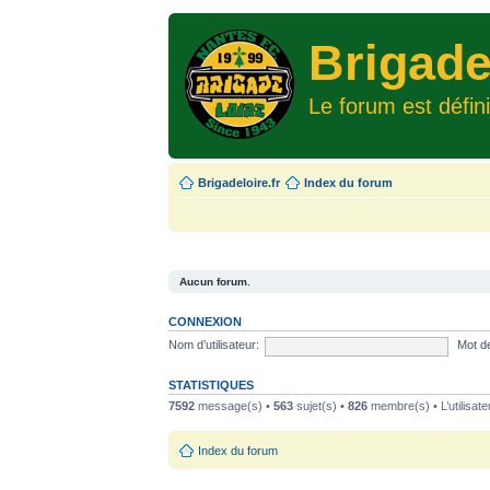
Brigade
Le forum est défin
Brigadeloire.fr
Index du forum
Aucun forum.
CONNEXION
Nom d’utilisateur:
Mot d
STATISTIQUES
7592
message(s) •
563
sujet(s) •
826
membre(s) • L’utilisate
Index du forum