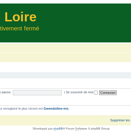
 Loire
itivement fermé
e passe:
|
Se souvenir de moi
ur enregistré le plus récent est
Gwendoline-nts
.
Supprimer les
Développé par
phpBB
® Forum Software © phpBB Group