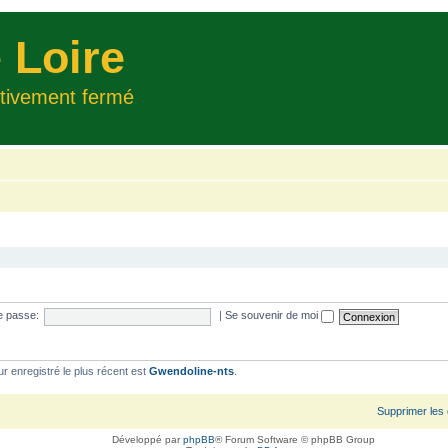
 Loire
itivement fermé
e passe:
|
Se souvenir de moi
ur enregistré le plus récent est
Gwendoline-nts
.
Supprimer les
Développé par
phpBB
® Forum Software © phpBB Group