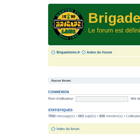
Brigade
Le forum est défin
Brigadeloire.fr
Index du forum
Aucun forum.
CONNEXION
Nom d’utilisateur:
Mot d
STATISTIQUES
7592
message(s) •
563
sujet(s) •
826
membre(s) • L’utilisate
Index du forum