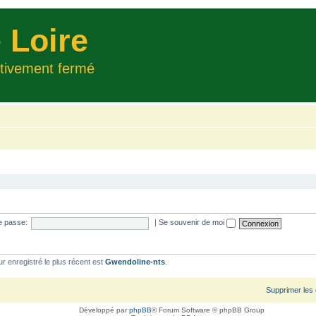
 Loire
itivement fermé
e passe:
|
Se souvenir de moi
ur enregistré le plus récent est
Gwendoline-nts
.
Supprimer les
Développé par
phpBB
® Forum Software © phpBB Group