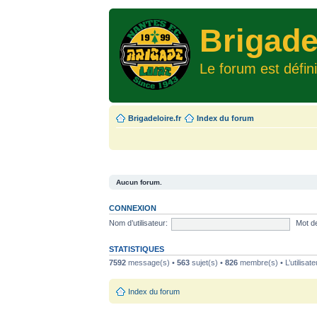
Brigade
Le forum est défin
Brigadeloire.fr
Index du forum
Aucun forum.
CONNEXION
Nom d’utilisateur:
Mot d
STATISTIQUES
7592
message(s) •
563
sujet(s) •
826
membre(s) • L’utilisate
Index du forum